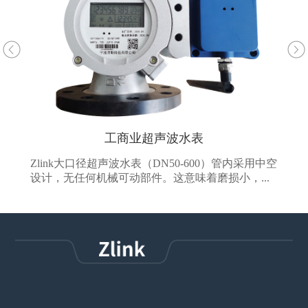
业超声波水表
NB-IoT无线远
表（DN50-600）管内采用中空
通过采用无磁传感器和特殊的算法
件。这意味着磨损小，...
传无磁水表不仅不会受到外界的磁